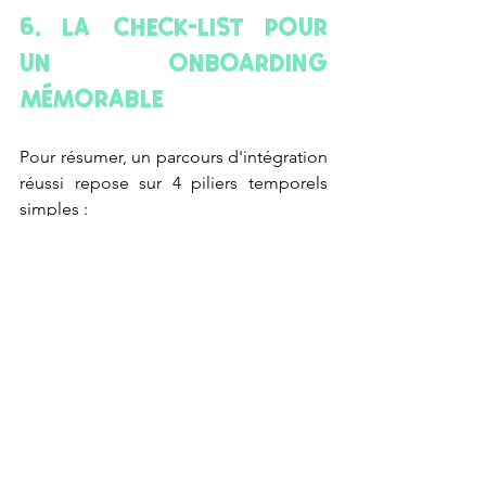
6. La check-list pour 
un onboarding 
mémorable
Pour résumer, un parcours d'intégration 
réussi repose sur 4 piliers temporels 
simples :
J-5 (Avant l'arrivée) :
 Commander le 
matériel, ouvrir les accès 
informatiques et planifier l'agenda 
de la première semaine.
Jour J (L'accueil) :
 Café d'accueil 
avec l'équipe, visite des locaux, 
attribution du parrain et déjeuner 
d'équipe.