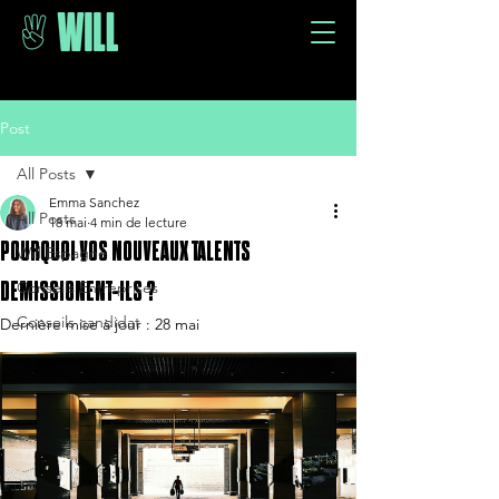
Post
All Posts
Emma Sanchez
All Posts
18 mai
4 min de lecture
POURQUOI VOS NOUVEAUX TALENTS
Will Espagne
DEMISSIONENT-ILS ?
Conseils Entreprises
Conseils candidat
Dernière mise à jour :
28 mai