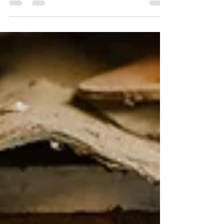
importantes de la vie d'un actif. Que vous soyez
salarié en CDI, demandeur d'emploi ou agent de
la fonction publique, l'envie de tourner la page
peut surgir à tout moment : lassitude, quête de
sens, épuisement, désir de liberté ou simple soif
de nouveauté. Mais entre l'envie et le passage à
l'acte, il y a souvent un gouffre. Par où commencer
? Comment éviter les erreurs ? Quels dispositifs
activer ? Pour transformer une simp