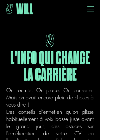
L'INFO QUI CHANGE
LA CARRIÈRE
On recrute. On place. On conseille.
Mais on avait encore plein de choses à
vous dire !
Des conseils d'entretien qu'on glisse
habituellement à voix basse juste avant
le grand
jour, des
astuces sur
l'amélioration de votre CV ou