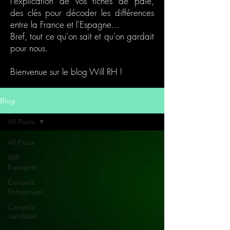
l'explication de vos fiches de
paie,
des
clés pour décoder les différences
entre la France et l'Espagne...
Bref, tout ce qu'on sait et qu'on gardait
pour nous.
Bienvenue sur le blog Will RH !
Blog
All Posts
All Posts
Will
Espagne
Conseils
Entreprises
Conseils
candidat