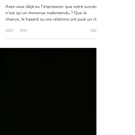
SYNDROME DE L'IMPOSTEUR
Avez-vous déjà eu l'impression que votre succès
n'est qu'un immense malentendu ? Que la
chance, le hasard ou vos relations ont joué un rôle
plus important que vos compétences réelles ? Si
c'est le cas, vous faites peut-être face à un
mécanisme psychologique bien connu : le
syndrome de l’imposteur. Sommaire Qu’est-ce
que c’est ? L’origine du phénomène À qui
s'adresse-t-il ? Les conséquences Comment s’en
libérer 1. Qu’est-ce que c’est ? Le syndrome de
l'imposteur n'est pas u