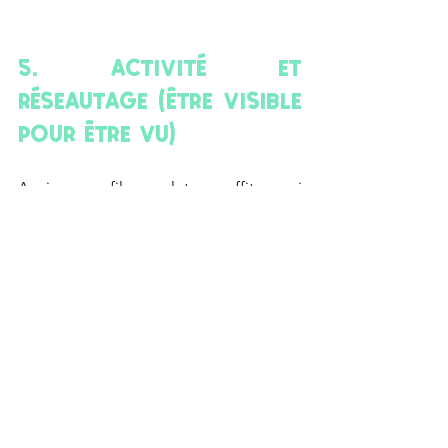
5. Activité et 
Réseautage (Être Visible 
pour Être Vu)
Avoir un profil complet ne suffit pas si 
vous restez invisible. 
Publiez et interagissez
L'algorithme récompense l'activité.
Partagez 
des articles de votre secteur, 
publiez
 vos propres réflexions,
commentez
 les publications des autres 
(avec des commentaires à valeur 