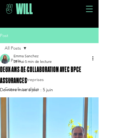
Post
All Posts
Emma Sanchez
All Posts
28 mai
5 min de lecture
DEUX ANS DE COLLABORATION AVEC BPCE
Will Espagne
ASSURANCES
Conseils Entreprises
Conseils candidat
Dernière mise à jour :
5 juin